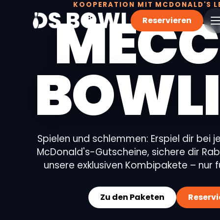
KOOPERATION MIT MCDONALD'S 
MECC
Reservieren
BOWL
Spielen und schlemmen: Erspiel dir bei 
McDonald's-Gutscheine, sichere dir Ra
unsere exklusiven Kombipakete – nur f
Zu den Paketen
Reservi