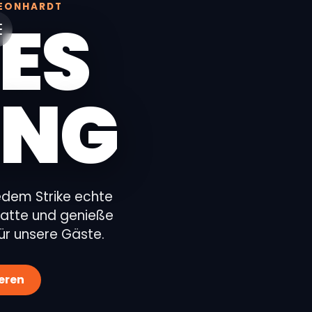
LEONHARDT
ES
ING
jedem Strike echte
batte und genieße
ür unsere Gäste.
eren