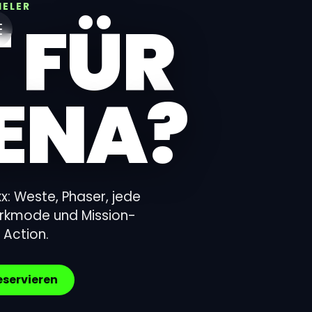
IELER
T FÜR
RENA?
: Weste, Phaser, jede
arkmode und Mission-
e Action.
eservieren