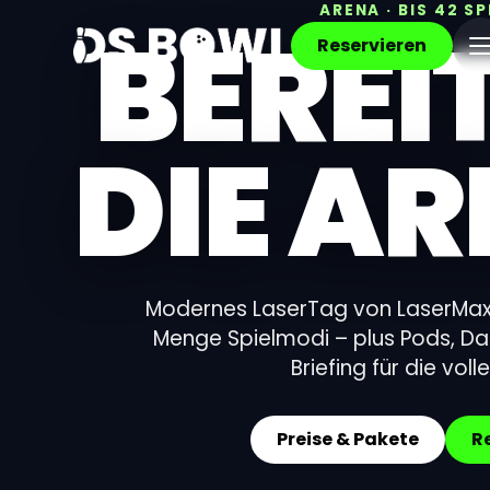
ARENA · BIS 42 SP
BEREI
Reservieren
DIE A
Modernes LaserTag von LaserMaxx
Menge Spielmodi – plus Pods, D
Briefing für die voll
Preise & Pakete
R